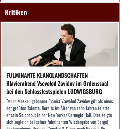
Kritiken
FULMINANTE KLANGLANDSCHAFTEN --
Klavierabend Vsevolod Zavidov im Ordenssaal
bei den Schlossfestspielen LUDWIGSBURG
Der in Moskau geborene Pianist Vsevolod Zavidov gilt als eines
der größten Talente. Bereits im Alter von zehn Jahren feierte
er sein Solodebüt in der New Yorker Carnegie Hall. Dies zeigte
sich sogleich bei seiner fulminanten Wiedergabe von Sergej
Rachmaninows Prelude, Gavotte & Gigue nach Bachs E-Du...