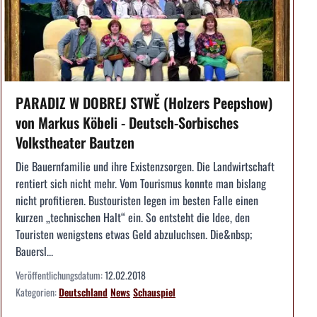
PARADIZ W DOBREJ STWĚ (Holzers Peepshow)
von Markus Köbeli - Deutsch-Sorbisches
Volkstheater Bautzen
Die Bauernfamilie und ihre Existenzsorgen. Die Landwirtschaft
rentiert sich nicht mehr. Vom Tourismus konnte man bislang
nicht profitieren. Bustouristen legen im besten Falle einen
kurzen „technischen Halt“ ein. So entsteht die Idee, den
Touristen wenigstens etwas Geld abzuluchsen. Die&nbsp;
Bauersl...
Veröffentlichungsdatum:
12.02.2018
Kategorien:
Deutschland
News
Schauspiel