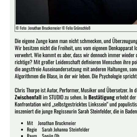
© Foto: Jonathan Bruckemeier © Felix Grünschloß
Die eigene Zunge kann man nicht schmecken, und Überzeugung
Wir besitzen nicht die Freiheit, uns vom eigenen Denkapparat 
verwehrt. Wie kommt es aber, dass wir dennoch immer wieder 
richtige? Mit großer Leidenschaft definieren Menschen ihre pol
die angstfreie Auseinandersetzung mit anderen Haltungen, sond
Algorithmen die Blase, in der wir leben. Die Psychologie spric
Chris Thorpe ist Autor, Performer, Musiker und Übersetzer. In 
Zwischenfall
im STUDIO zu sehen. In
Bestätigung
erhebt der 
Konfrontation wird „selbstgestricktes Linkssein“ und populisti
inszeniert die junge Regisseurin Sarah Steinfelder, die in Bade
Mit Jonathan Bruckmeier
Regie Sarah Johanna Steinfelder
Raum Soojin Oh