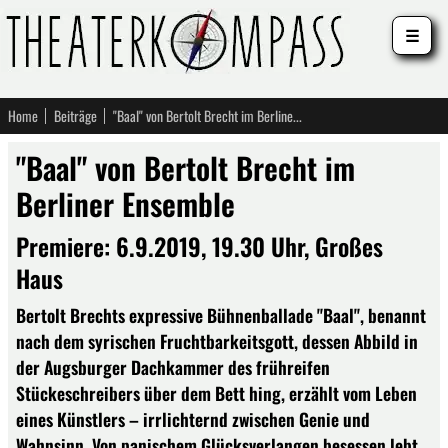
☰
Home
Beiträge
"Baal" von Bertolt Brecht im Berliner Ensemble
"Baal" von Bertolt Brecht im
Berliner Ensemble
Premiere: 6.9.2019, 19.30 Uhr, Großes
Haus
Bertolt Brechts expressive Bühnenballade "Baal", benannt
nach dem syrischen Fruchtbarkeitsgott, dessen Abbild in
der Augsburger Dachkammer des frühreifen
Stückeschreibers über dem Bett hing, erzählt vom Leben
eines Künstlers – irrlichternd zwischen Genie und
Wahnsinn. Von panischem Glücksverlangen besessen lebt