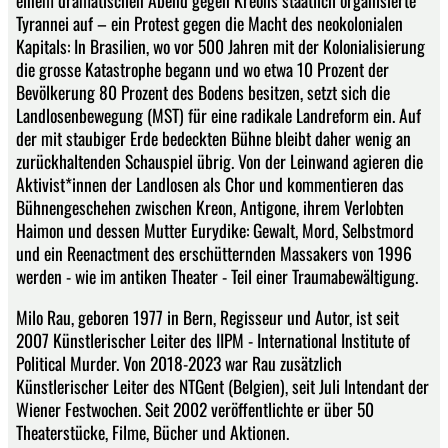
einem dramatischen Abend gegen Kreons staatlich organisierte
Tyrannei auf – ein Protest gegen die Macht des neokolonialen
Kapitals: In Brasilien, wo vor 500 Jahren mit der Kolonialisierung
die grosse Katastrophe begann und wo etwa 10 Prozent der
Bevölkerung 80 Prozent des Bodens besitzen, setzt sich die
Landlosenbewegung (MST) für eine radikale Landreform ein. Auf
der mit staubiger Erde bedeckten Bühne bleibt daher wenig an
zurückhaltenden Schauspiel übrig. Von der Leinwand agieren die
Aktivist*innen der Landlosen als Chor und kommentieren das
Bühnengeschehen zwischen Kreon, Antigone, ihrem Verlobten
Haimon und dessen Mutter Eurydike: Gewalt, Mord, Selbstmord
und ein Reenactment des erschütternden Massakers von 1996
werden - wie im antiken Theater - Teil einer Traumabewältigung.
Milo Rau, geboren 1977 in Bern, Regisseur und Autor, ist seit
2007 Künstlerischer Leiter des IIPM - International Institute of
Political Murder. Von 2018-2023 war Rau zusätzlich
Künstlerischer Leiter des NTGent (Belgien), seit Juli Intendant der
Wiener Festwochen. Seit 2002 veröffentlichte er über 50
Theaterstücke, Filme, Bücher und Aktionen.