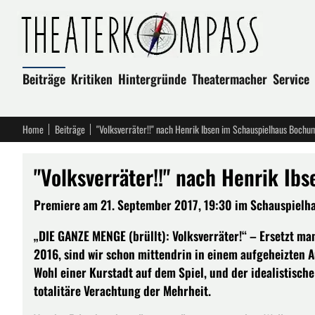
Beiträge
Kritiken
Hintergründe
Theatermacher
Service
Home
Beiträge
"Volksverräter!!" nach Henrik Ibsen im Schauspielhaus Bochu
"Volksverräter!!" nach Henrik I
Premiere am 21. September 2017, 19:30 im Schauspielhau
„DIE GANZE MENGE (brüllt): Volksverräter!“ – Ersetzt ma
2016, sind wir schon mittendrin in einem aufgeheizten A
Wohl einer Kurstadt auf dem Spiel, und der idealistisch
totalitäre Verachtung der Mehrheit.