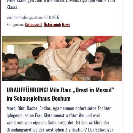
Widerständigen zum Willenlosen. Orwells Dystopie wurde zum
Klassi...
Veröffentlichungsdatum:
10.11.2017
Kategorien:
Schauspiel
Österreich
News
URAUFFÜHRUNG! Milo Rau: „Orest in Mossul“
im Schauspielhaus Bochum
Mord, Blut, Rache. Endlos. Agamemnon opfert seine Tochter
Iphigenie, seine Frau Klytaimnestra tötet ihn und wird
wiederum vom eigenen Sohn ermordet. Ist das wirklich der
Gründungsmythos der westlichen Zivilisation? Der Schweizer