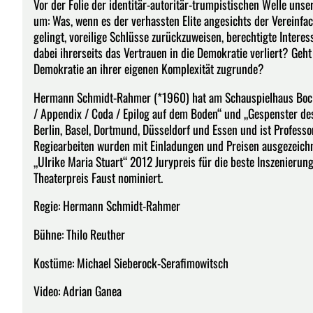
Vor der Folie der identitär-autoritär-trumpistischen Welle u
um: Was, wenn es der verhassten Elite angesichts der Vereinfa
gelingt, voreilige Schlüsse zurückzuweisen, berechtigte Inter
dabei ihrerseits das Vertrauen in die Demokratie verliert? Ge
Demokratie an ihrer eigenen Komplexität zugrunde?
Hermann Schmidt-Rahmer (*1960) hat am Schauspielhaus Bochum 
/ Appendix / Coda / Epilog auf dem Boden“ und „Gespenster des K
Berlin, Basel, Dortmund, Düsseldorf und Essen und ist Professor
Regiearbeiten wurden mit Einladungen und Preisen ausgezeichn
„Ulrike Maria Stuart“ 2012 Jurypreis für die beste Inszenieru
Theaterpreis Faust nominiert.
Regie: Hermann Schmidt-Rahmer
Bühne: Thilo Reuther
Kostüme: Michael Sieberock-Serafimowitsch
Video: Adrian Ganea