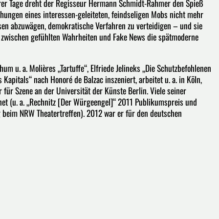
nserer Tage dreht der Regisseur Hermann Schmidt-Rahmer den Spieß
chungen eines interessen-geleiteten, feindseligen Mobs nicht mehr
essen abzuwägen, demokratische Verfahren zu verteidigen – und sie
ht zwischen gefühlten Wahrheiten und Fake News die spätmoderne
u. a. Molières „Tartuffe“, Elfriede Jelineks „Die Schutzbefohlenen
apitals“ nach Honoré de Balzac inszeniert, arbeitet u. a. in Köln,
 für Szene an der Universität der Künste Berlin. Viele seiner
et (u. a. „Rechnitz [Der Würgeengel]“ 2011 Publikumspreis und
ng beim NRW Theatertreffen). 2012 war er für den deutschen