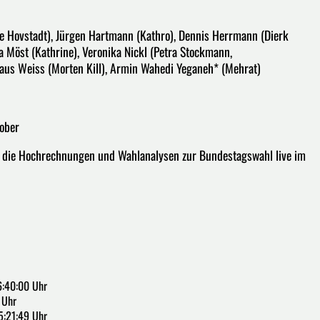
eve Hovstadt), Jürgen Hartmann (Kathro), Dennis Herrmann (Dierk
la Möst (Kathrine), Veronika Nickl (Petra Stockmann,
laus Weiss (Morten Kill), Armin Wahedi Yeganeh* (Mehrat)
tober
se die Hochrechnungen und Wahlanalysen zur Bundestagswahl live im
6:40:00 Uhr
 Uhr
5:21:49 Uhr