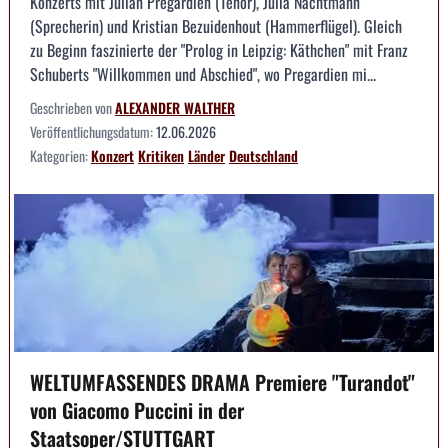
Konzerts mit Julian Pregardien (Tenor), Julia Nachtmann
(Sprecherin) und Kristian Bezuidenhout (Hammerflügel). Gleich
zu Beginn faszinierte der "Prolog in Leipzig: Käthchen" mit Franz
Schuberts "Willkommen und Abschied", wo Pregardien mi...
Geschrieben von
ALEXANDER WALTHER
Veröffentlichungsdatum:
12.06.2026
Kategorien:
Konzert
Kritiken
Länder
Deutschland
WELTUMFASSENDES DRAMA Premiere "Turandot"
von Giacomo Puccini in der
Staatsoper/STUTTGART