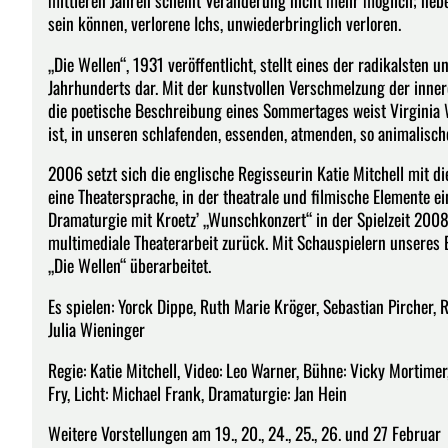
mittleren Jahren scheint Veränderung nicht mehr möglich; nebe
sein können, verlorene Ichs, unwiederbringlich verloren.
„Die Wellen“, 1931 veröffentlicht, stellt eines der radikalsten
Jahrhunderts dar. Mit der kunstvollen Verschmelzung der inne
die poetische Beschreibung eines Sommertages weist Virginia 
ist, in unseren schlafenden, essenden, atmenden, so animalisch
2006 setzt sich die englische Regisseurin Katie Mitchell mit 
eine Theatersprache, in der theatrale und filmische Elemente e
Dramaturgie mit Kroetz’ „Wunschkonzert“ in der Spielzeit 2008/0
multimediale Theaterarbeit zurück. Mit Schauspielern unseres 
„Die Wellen“ überarbeitet.
Es spielen: Yorck Dippe, Ruth Marie Kröger, Sebastian Pircher,
Julia Wieninger
Regie: Katie Mitchell, Video: Leo Warner, Bühne: Vicky Mortime
Fry, Licht: Michael Frank, Dramaturgie: Jan Hein
Weitere Vorstellungen am 19., 20., 24., 25., 26. und 27 Februar