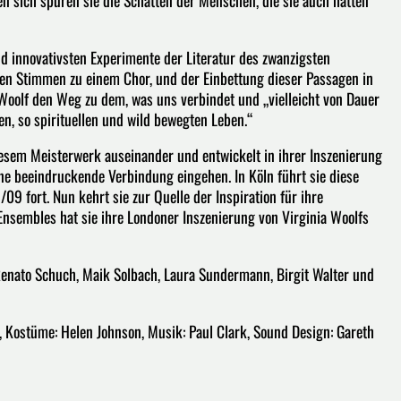
n sich spüren sie die Schatten der Menschen, die sie auch hätten
 und innovativsten Experimente der Literatur des zwanzigsten
ren Stimmen zu einem Chor, und der Einbettung dieser Passagen in
Woolf den Weg zu dem, was uns verbindet und „vielleicht von Dauer
en, so spirituellen und wild bewegten Leben.“
diesem Meisterwerk auseinander und entwickelt in ihrer Inszenierung
ine beeindruckende Verbindung eingehen. In Köln führt sie diese
9 fort. Nun kehrt sie zur Quelle der Inspiration für ihre
Ensembles hat sie ihre Londoner Inszenierung von Virginia Woolfs
 Renato Schuch, Maik Solbach, Laura Sundermann, Birgit Walter und
r, Kostüme: Helen Johnson, Musik: Paul Clark, Sound Design: Gareth