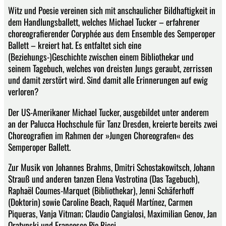
Witz und Poesie vereinen sich mit anschaulicher Bildhaftigkeit in
dem Handlungsballett, welches Michael Tucker – erfahrener
choreografierender Coryphée aus dem Ensemble des Semperoper
Ballett – kreiert hat. Es entfaltet sich eine
(Beziehungs-)Geschichte zwischen einem Bibliothekar und
seinem Tagebuch, welches von dreisten Jungs geraubt, zerrissen
und damit zerstört wird. Sind damit alle Erinnerungen auf ewig
verloren?
Der US-Amerikaner Michael Tucker, ausgebildet unter anderem
an der Palucca Hochschule für Tanz Dresden, kreierte bereits zwei
Choreografien im Rahmen der »Jungen Choreografen« des
Semperoper Ballett.
Zur Musik von Johannes Brahms, Dmitri Schostakowitsch, Johann
Strauß und anderen tanzen Elena Vostrotina (Das Tagebuch),
Raphaël Coumes-Marquet (Bibliothekar), Jenni Schäferhoff
(Doktorin) sowie Caroline Beach, Raquél Martínez, Carmen
Piqueras, Vanja Vitman; Claudio Cangialosi, Maximilian Genov, Jan
Oratynski und Francesco Pio Ricci.