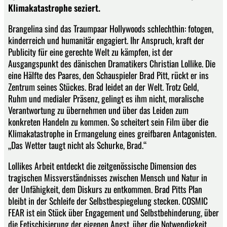
Klimakatastrophe seziert.
Brangelina sind das Traumpaar Hollywoods schlechthin: fotogen,
kinderreich und humanitär engagiert. Ihr Anspruch, kraft der
Publicity für eine gerechte Welt zu kämpfen, ist der
Ausgangspunkt des dänischen Dramatikers Christian Lollike. Die
eine Hälfte des Paares, den Schauspieler Brad Pitt, rückt er ins
Zentrum seines Stückes. Brad leidet an der Welt. Trotz Geld,
Ruhm und medialer Präsenz, gelingt es ihm nicht, moralische
Verantwortung zu übernehmen und über das Leiden zum
konkreten Handeln zu kommen. So scheitert sein Film über die
Klimakatastrophe in Ermangelung eines greifbaren Antagonisten.
„Das Wetter taugt nicht als Schurke, Brad.“
Lollikes Arbeit entdeckt die zeitgenössische Dimension des
tragischen Missverständnisses zwischen Mensch und Natur in
der Unfähigkeit, dem Diskurs zu entkommen. Brad Pitts Plan
bleibt in der Schleife der Selbstbespiegelung stecken. COSMIC
FEAR ist ein Stück über Engagement und Selbstbehinderung, über
die Fetischisierung der eigenen Angst, über die Notwendigkeit