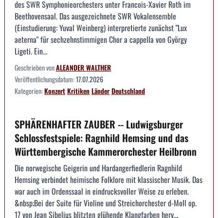
des SWR Symphonieorchesters unter Francois-Xavier Roth im
Beethovensaal. Das ausgezeichnete SWR Vokalensemble
(Einstudierung: Yuval Weinberg) interpretierte zunächst "Lux
aeterna" für sechzehnstimmigen Chor a cappella von György
Ligeti. Ein...
Geschrieben von
ALEANDER WALTHER
Veröffentlichungsdatum:
17.07.2026
Kategorien:
Konzert
Kritiken
Länder
Deutschland
SPHÄRENHAFTER ZAUBER -- Ludwigsburger
Schlossfestspiele: Ragnhild Hemsing und das
Württembergische Kammerorchester Heilbronn
Die norwegische Geigerin und Hardangerfiedlerin Ragnhild
Hemsing verbindet heimische Folklore mit klassischer Musik. Das
war auch im Ordenssaal in eindrucksvoller Weise zu erleben.
&nbsp;Bei der Suite für Violine und Streichorchester d-Moll op.
17 von Jean Sibelius blitzten glühende Klangfarben herv...