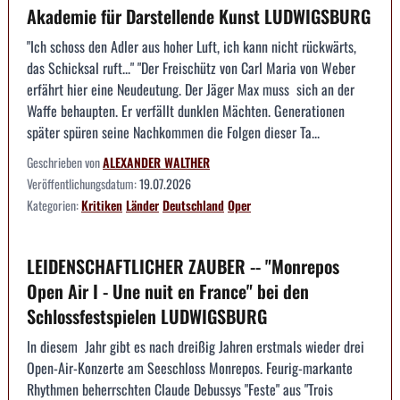
Akademie für Darstellende Kunst LUDWIGSBURG
"Ich schoss den Adler aus hoher Luft, ich kann nicht rückwärts,
das Schicksal ruft..." "Der Freischütz von Carl Maria von Weber
erfährt hier eine Neudeutung. Der Jäger Max muss sich an der
Waffe behaupten. Er verfällt dunklen Mächten. Generationen
später spüren seine Nachkommen die Folgen dieser Ta...
Geschrieben von
ALEXANDER WALTHER
Veröffentlichungsdatum:
19.07.2026
Kategorien:
Kritiken
Länder
Deutschland
Oper
LEIDENSCHAFTLICHER ZAUBER -- "Monrepos
Open Air I - Une nuit en France" bei den
Schlossfestspielen LUDWIGSBURG
In diesem Jahr gibt es nach dreißig Jahren erstmals wieder drei
Open-Air-Konzerte am Seeschloss Monrepos. Feurig-markante
Rhythmen beherrschten Claude Debussys "Feste" aus "Trois