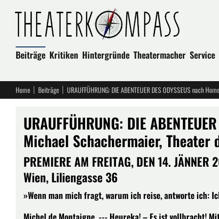
Beiträge
Kritiken
Hintergründe
Theatermacher
Service
Home
Beiträge
URAUFFÜHRUNG: DIE ABENTEUER 
Michael Schachermaier, Theater 
PREMIERE AM FREITAG, DEN 14. JÄNNER 2
Wien, Liliengasse 36
»Wenn man mich fragt, warum ich reise, antworte ich: Ich
Michel de Montaigne. --- Heureka! – Es ist vollbracht! Mi