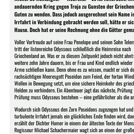
andauernden Krieg gegen Troja zu Gunsten der Griechen 
Guten zu wenden. Dass jedoch ausgerechnet sein Name i
Irrfahrt in Verbindung gebracht werden soll, hätte er si
Hause. Doch hat er seine Rechnung ohne die Götter gem
Voller Vorfreude auf seine Frau Penelope und seinen Sohn Tele
tritt der listenreiche Odysseus schließlich die Heimreise nach
Griechenland an. Was er zu diesem Zeitpunkt jedoch nicht ahnt:
weitere zehn Jahre dauern, bis er Frau und Kind endlich wieder 
Arme schließen kann. Denn ohne es zu wissen, macht er sich d
rachsüchtigen Meeresgott Poseidon zum Feind, der fortan Win
Wellen in Bewegung setzt, um eine sichere Heimkehr des griec
Helden zu verhindern. Ein Abenteuer jagt das nächste, Prüfung
Prüfung muss Odysseus bestehen – eine gefährlicher als die a
Wodurch sich Odysseus den Zorn Poseidons zugezogen hat und 
turbulente Irrfahrt jemals ein glückliches Ende finden wird, da
erzählt der Dichter Homer in einem der ältesten Texte der Mens
Regisseur Michael Schachermaier wagt sich an einen der groß