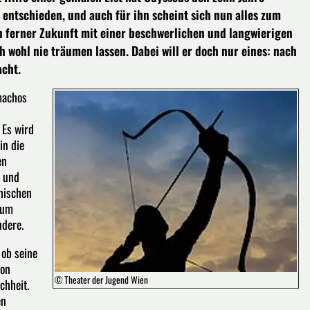
entschieden, und auch für ihn scheint sich nun alles zum
n ferner Zukunft mit einer beschwerlichen und langwierigen
ch wohl nie träumen lassen. Dabei will er doch nur eines: nach
acht.
machos
 Es wird
in die
en
d und
hischen
 um
ndere.
ob seine
von
© Theater der Jugend Wien
chheit.
en