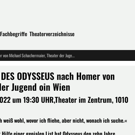
Fachbegriffe
Theaterverzeichnisse
URAUFFÜHRUNG: DIE ABENTEUER DES ODYSSEUS nach Homer von Michael Schachermaier, Theater der Jugend oin Wien
DES ODYSSEUS nach Homer von
der Jugend oin Wien
022 um 19:30 UHR,Theater im Zentrum, 1010
 weiß wohl, wovor ich fliehe, aber nicht, wonach ich suche.«
t Hilfe einer genialen List hat Odysseus den zehn Jahre