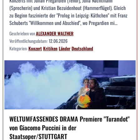
Konzerts mit Julian Pregardien (Tenor), Julia Nachtmann
(Sprecherin) und Kristian Bezuidenhout (Hammerflügel). Gleich
zu Beginn faszinierte der "Prolog in Leipzig: Käthchen" mit Franz
Schuberts "Willkommen und Abschied", wo Pregardien mi...
Geschrieben von
ALEXANDER WALTHER
Veröffentlichungsdatum:
12.06.2026
Kategorien:
Konzert
Kritiken
Länder
Deutschland
WELTUMFASSENDES DRAMA Premiere "Turandot"
von Giacomo Puccini in der
Staatsoper/STUTTGART