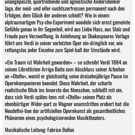
unangepasste, quertreibende und agnostische Andersdenker
Jago, der neid- und eifer-suchtszerfressen permanent nach den
Erfolgen, dem Glück der anderen schielt? Wie in einem
alptraumartigen Psy-cho-Experiment wandeln sich ernst gemeinte
Gefühle genau in ihr Gegenteil, wird aus Liebe Hass, aus Stolz und
Freude pure Verzweiflung. In Anlehnung an Shakespeares Vorlage
führt uns Verdi in seiner vorletzten Oper ein-dringlich vor, wie
rettungslos jeder Einzelne zum Spiel-ball der Umstände wird.
»Ein Traum ist Wahrheit geworden« – so schreibt Verdi 1884 an
seinen Librettisten Arrigo Boito zum Abschluss seiner Arbeiten
an »Otello«, womit er gleichzeitig seine dreizehnjährige Pause im
Opernkomponieren beendet. Diese Wahrheit, der scharfe
realistische Blick ins Innerste des Menschen, schließt mit ein,
dass sich Verdi spätes-tens mit »Otello« seinen Platz als
ebenbürtiger Wider-part zu Wagner unumstritten erobert hat: die
Neudefini-tion der artifiziellen Opernkunst als gesamtheitliches
Phänomen eines psychologisierenden Musiktheaters.
Musikalische Leitung: Fabrice Bollon