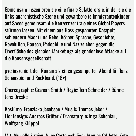
Gemeinsam inszenieren sie eine finale Splatterorgie, in der sie die
links-anarchistische Szene und gewaltbereite Immigrantenkinder
auf Speed gemeinsam die Konzernzentrale eines Global Players
stürmen lassen. Mit einem aus Hass gespannten Katapult
schleudern Macht und Rebel Körper, Sprache, Geschichte,
Revolution, Rausch, Pädophilie und Nazizeichen gegen die
Oberfläche des globalen Marketings als gnadenlose Attacke auf
die Konsensgesellschaft.
pvc inszeniert den Roman als einen gesampelten Abend für Tanz,
Schauspiel und Rockband. (18+)
Choreographie: Graham Smith / Regie: Tom Schneider / Bühne:
Jens Dreske
Kostüme: Franziska Jacobsen / Musik: Thomas Jeker /
Lichtdesign: Andreas Grüter / Dramaturgie: Inga Schonlau,
Wolfgang Klüppel
Mit: Murielle Elizéon, Alice Gartenschläger, Monica Gil-lette, Kate