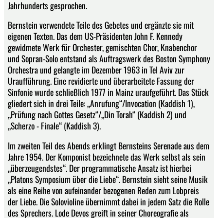
Jahrhunderts gesprochen.
Bernstein verwendete Teile des Gebetes und ergänzte sie mit
eigenen Texten. Das dem US-Präsidenten John F. Kennedy
gewidmete Werk für Orchester, gemischten Chor, Knabenchor
und Sopran-Solo entstand als Auftragswerk des Boston Symphony
Orchestra und gelangte im Dezember 1963 in Tel Aviv zur
Uraufführung. Eine revidierte und überarbeitete Fassung der
Sinfonie wurde schließlich 1977 in Mainz uraufgeführt. Das Stück
gliedert sich in drei Teile: „Anrufung“/Invocation (Kaddish 1),
„Prüfung nach Gottes Gesetz“/„Din Torah“ (Kaddish 2) und
„Scherzo - Finale“ (Kaddish 3).
Im zweiten Teil des Abends erklingt Bernsteins Serenade aus dem
Jahre 1954. Der Komponist bezeichnete das Werk selbst als sein
„überzeugendstes“. Der programmatische Ansatz ist hierbei
„Platons Symposium über die Liebe“. Bernstein sieht seine Musik
als eine Reihe von aufeinander bezogenen Reden zum Lobpreis
der Liebe. Die Solovioline übernimmt dabei in jedem Satz die Rolle
des Sprechers. Lode Devos greift in seiner Choreografie als