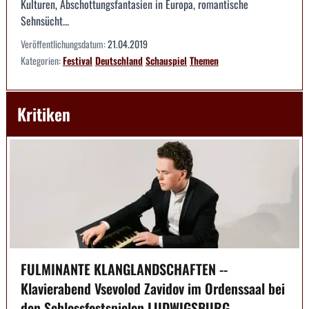
Kulturen, Abschottungsfantasien in Europa, romantische
Sehnsücht...
Veröffentlichungsdatum:
21.04.2019
Kategorien:
Festival
Deutschland
Schauspiel
Themen
Kritiken
FULMINANTE KLANGLANDSCHAFTEN --
Klavierabend Vsevolod Zavidov im Ordenssaal bei
den Schlossfestspielen LUDWIGSBURG