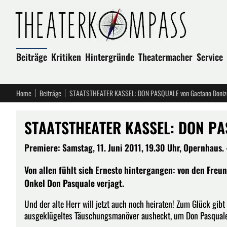
Beiträge
Kritiken
Hintergründe
Theatermacher
Service
Home
Beiträge
STAATSTHEATER KASSEL: DON PASQUALE von Gaetano Donize
STAATSTHEATER KASSEL: DON PAS
Premiere: Samstag, 11. Juni 2011, 19.30 Uhr, Opernhaus. -
Von allen fühlt sich Ernesto hintergangen: von den Freu
Onkel Don Pasquale verjagt.
Und der alte Herr will jetzt auch noch heiraten! Zum Glück gibt
ausgeklügeltes Täuschungsmanöver ausheckt, um Don Pasquale 