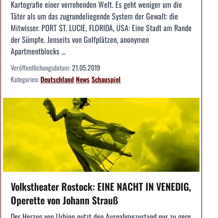
Kartografie einer verrohenden Welt. Es geht weniger um die
Täter als um das zugrundeliegende System der Gewalt: die
Mitwisser. PORT ST. LUCIE, FLORIDA, USA: Eine Stadt am Rande
der Sümpfe. Jenseits von Golfplätzen, anonymen
Apartmentblocks ...
Veröffentlichungsdatum:
21.05.2019
Kategorien:
Deutschland
News
Schauspiel
Volkstheater Rostock: EINE NACHT IN VENEDIG,
Operette von Johann Strauß
Der Herzog von Urbino nutzt den Ausnahmezustand nur zu gern