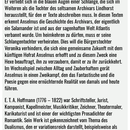
Er verliebt sich in die blauen Augen einer Schlange, die sich im
Weiteren als die Tochter des seltsamen Archivars Lindhorst
herausstellt, für den er Texte abschreiben muss. In diesen Texten
erkennt Anselmus die Geschichte des Archivars, der eigentlich
ein Salamander ist und aus der sagenhaften Welt Atlantis
verbannt wurde. Um heimkehren zu dürfen, muss er seine
Schlangentochter verheiraten. Dies will die Bürgerstochter
Veronika verhindern, die sich eine gemeinsame Zukunft mit dem
künftigen Hofrat Anselmus erhofft und zu diesem Zweck eine
Hexe beauftragt, ihn zu verzaubern, damit er zu ihr zurückkehrt.
Im Wechselspiel zwischen Alltag und Zauberhaftem gerät
Anselmus in einen Zweikampf, den das Fantastische und die
Poesie gegen eine ernüchternde Realität von damals und heute
führen.
E. T. A. Hoffmann (1776 – 1822) war Schriftsteller, Jurist,
Komponist, Kapellmeister, Musikkritiker, Zeichner, Theatermaler,
Karikaturist und ist einer der wichtigsten Prosadichter der
Romantik. Sein Werk ist gekennzeichnet vom Thema des
Dualismus, den er variationsreich darstellt, beispielsweise als