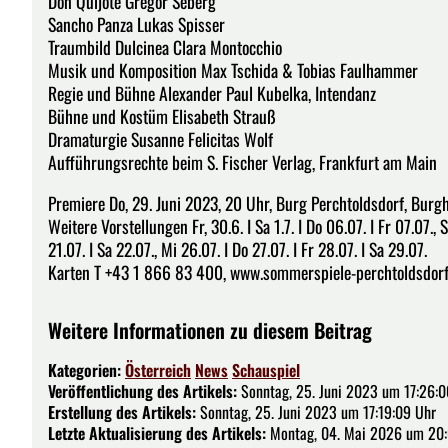
Don Quijote Gregor Seberg
Sancho Panza Lukas Spisser
Traumbild Dulcinea Clara Montocchio
Musik und Komposition Max Tschida & Tobias Faulhammer
Regie und Bühne Alexander Paul Kubelka, Intendanz
Bühne und Kostüm Elisabeth Strauß
Dramaturgie Susanne Felicitas Wolf
Aufführungsrechte beim S. Fischer Verlag, Frankfurt am Main
Premiere Do, 29. Juni 2023, 20 Uhr, Burg Perchtoldsdorf, Burg
Weitere Vorstellungen Fr, 30.6. I Sa 1.7. I Do 06.07. I Fr 07.07., S
21.07. I Sa 22.07., Mi 26.07. I Do 27.07. I Fr 28.07. I Sa 29.07.
Karten T +43 1 866 83 400, www.sommerspiele-perchtoldsdorf
Weitere Informationen zu diesem Beitrag
Kategorien:
Österreich
News
Schauspiel
Veröffentlichung des Artikels:
Sonntag, 25. Juni 2023 um 17:26:0
Erstellung des Artikels:
Sonntag, 25. Juni 2023 um 17:19:09 Uhr
Letzte Aktualisierung des Artikels:
Montag, 04. Mai 2026 um 20: