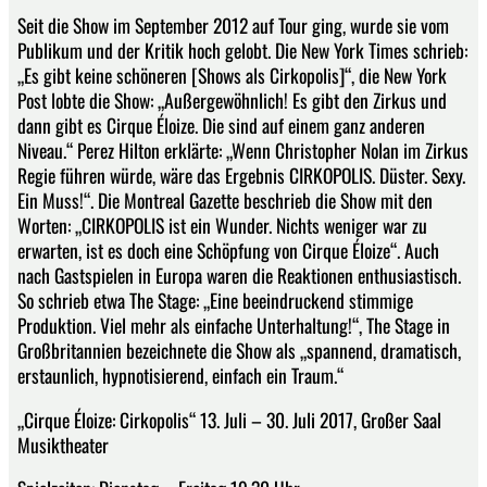
Seit die Show im September 2012 auf Tour ging, wurde sie vom
Publikum und der Kritik hoch gelobt. Die New York Times schrieb:
„Es gibt keine schöneren [Shows als Cirkopolis]“, die New York
Post lobte die Show: „Außergewöhnlich! Es gibt den Zirkus und
dann gibt es Cirque Éloize. Die sind auf einem ganz anderen
Niveau.“ Perez Hilton erklärte: „Wenn Christopher Nolan im Zirkus
Regie führen würde, wäre das Ergebnis CIRKOPOLIS. Düster. Sexy.
Ein Muss!“. Die Montreal Gazette beschrieb die Show mit den
Worten: „CIRKOPOLIS ist ein Wunder. Nichts weniger war zu
erwarten, ist es doch eine Schöpfung von Cirque Éloize“. Auch
nach Gastspielen in Europa waren die Reaktionen enthusiastisch.
So schrieb etwa The Stage: „Eine beeindruckend stimmige
Produktion. Viel mehr als einfache Unterhaltung!“, The Stage in
Großbritannien bezeichnete die Show als „spannend, dramatisch,
erstaunlich, hypnotisierend, einfach ein Traum.“
„Cirque Éloize: Cirkopolis“ 13. Juli – 30. Juli 2017, Großer Saal
Musiktheater