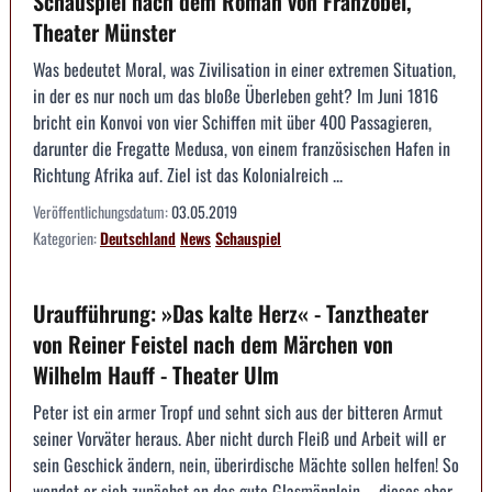
Schauspiel nach dem Roman von Franzobel,
Theater Münster
Was bedeutet Moral, was Zivilisation in einer extremen Situation,
in der es nur noch um das bloße Überleben geht? Im Juni 1816
bricht ein Konvoi von vier Schiffen mit über 400 Passagieren,
darunter die Fregatte Medusa, von einem französischen Hafen in
Richtung Afrika auf. Ziel ist das Kolonialreich ...
Veröffentlichungsdatum:
03.05.2019
Kategorien:
Deutschland
News
Schauspiel
Uraufführung: »Das kalte Herz« - Tanztheater
von Reiner Feistel nach dem Märchen von
Wilhelm Hauff - Theater Ulm
Peter ist ein armer Tropf und sehnt sich aus der bitteren Armut
seiner Vorväter heraus. Aber nicht durch Fleiß und Arbeit will er
sein Geschick ändern, nein, überirdische Mächte sollen helfen! So
wendet er sich zunächst an das gute Glasmännlein – dieses aber