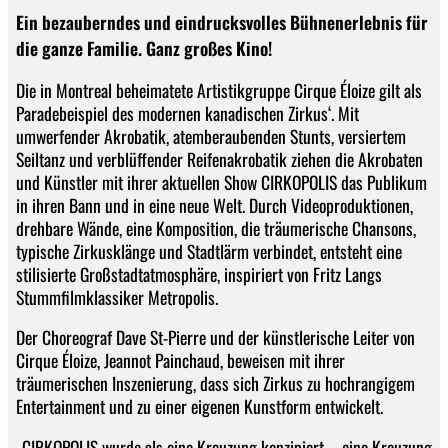
Ein bezauberndes und eindrucksvolles Bühnenerlebnis für
die ganze Familie. Ganz großes Kino!
Die in Montreal beheimatete Artistikgruppe Cirque Éloize gilt als
Paradebeispiel des modernen kanadischen Zirkus‘. Mit
umwerfender Akrobatik, atemberaubenden Stunts, versiertem
Seiltanz und verblüffender Reifenakrobatik ziehen die Akrobaten
und Künstler mit ihrer aktuellen Show CIRKOPOLIS das Publikum
in ihren Bann und in eine neue Welt. Durch Videoproduktionen,
drehbare Wände, eine Komposition, die träumerische Chansons,
typische Zirkusklänge und Stadtlärm verbindet, entsteht eine
stilisierte Großstadtatmosphäre, inspiriert von Fritz Langs
Stummfilmklassiker Metropolis.
Der Choreograf Dave St-Pierre und der künstlerische Leiter von
Cirque Éloize, Jeannot Painchaud, beweisen mit ihrer
träumerischen Inszenierung, dass sich Zirkus zu hochrangigem
Entertainment und zu einer eigenen Kunstform entwickelt.
„CIRKOPOLIS wurde als eine Kreuzung konzipiert – eine Kreuzung