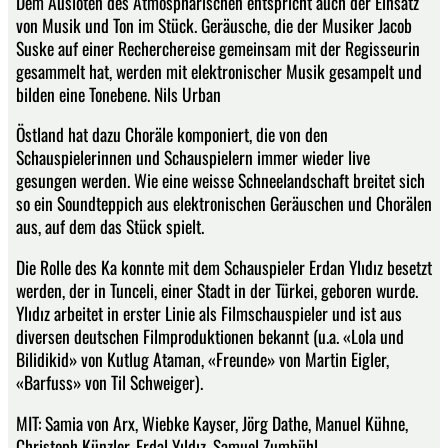
Dem Ausloten des Atmosphärischen entspricht auch der Einsatz
von Musik und Ton im Stück. Geräusche, die der Musiker Jacob
Suske auf einer Recherchereise gemeinsam mit der Regisseurin
gesammelt hat, werden mit elektronischer Musik gesampelt und
bilden eine Tonebene. Nils Urban
Östland hat dazu Choräle komponiert, die von den
Schauspielerinnen und Schauspielern immer wieder live
gesungen werden. Wie eine weisse Schneelandschaft breitet sich
so ein Soundteppich aus elektronischen Geräuschen und Chorälen
aus, auf dem das Stück spielt.
Die Rolle des Ka konnte mit dem Schauspieler Erdan Ylıdız besetzt
werden, der in Tunceli, einer Stadt in der Türkei, geboren wurde.
Ylıdız arbeitet in erster Linie als Filmschauspieler und ist aus
diversen deutschen Filmproduktionen bekannt (u.a. «Lola und
Bilidikid» von Kutlug Ataman, «Freunde» von Martin Eigler,
«Barfuss» von Til Schweiger).
MIT: Samia von Arx, Wiebke Kayser, Jörg Dathe, Manuel Kühne,
Christoph Künzler, Erdal Yıldız, Samuel Zumbühl