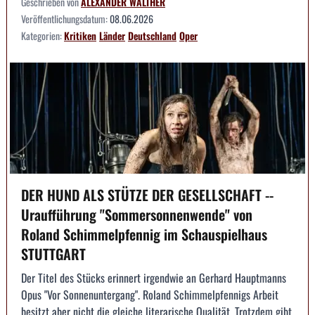
Geschrieben von
ALEXANDER WALTHER
Veröffentlichungsdatum:
08.06.2026
Kategorien:
Kritiken
Länder
Deutschland
Oper
DER HUND ALS STÜTZE DER GESELLSCHAFT --
Uraufführung "Sommersonnenwende" von
Roland Schimmelpfennig im Schauspielhaus
STUTTGART
Der Titel des Stücks erinnert irgendwie an Gerhard Hauptmanns
Opus "Vor Sonnenuntergang". Roland Schimmelpfennigs Arbeit
besitzt aber nicht die gleiche literarische Qualität. Trotzdem gibt