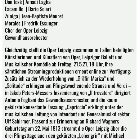
Don José | Amadi Lagha
Escamillo | Dario Solari
Zuniga | Jean-Baptiste Mouret
Moralès | Fredrik Essunger
Chor der Oper Leipzig
Gewandhausorchester
Gleichzeitig stellt die Oper Leipzig zusammen mit allen beteiligten
Künstlerinnen und Künstlern von Oper, Leipziger Ballett und
Musikalischer Komödie ab Freitag, 21.5.21, 18 Uhr, ihre
sämtlichen Streamingproduktionen erneut online zur Verfügung:
Zusätzlich zu der Wiederholung von „Gräfin Mariza“ und
„Solitude“ erklingen am Pfingstwochenende Strauss und Verdi –
in Jakob Peters-Messers Inszenierung von „Il trovatore“ dirigiert
Antonio Fogliani das Gewandhausorchester, und die kaum
gekürzte konzertante Fassung „Capriccio“ erklingt unter der
musikalischen Leitung von Intendant und Generalmusikdirektor
Ulf Schirmer. Passend zur Erinnerung an Richard Wagners
Geburtstag am 22. Mai 1813 streamt die Oper Leipzig über die
drei Pfingsttage auch den gekürzten „Lohengrin" mit Michael