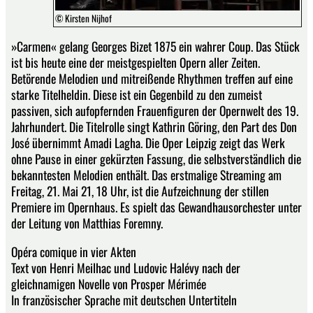
© Kirsten Nijhof
»Carmen« gelang Georges Bizet 1875 ein wahrer Coup. Das Stück
ist bis heute eine der meistgespielten Opern aller Zeiten.
Betörende Melodien und mitreißende Rhythmen treffen auf eine
starke Titelheldin. Diese ist ein Gegenbild zu den zumeist
passiven, sich aufopfernden Frauenfiguren der Opernwelt des 19.
Jahrhundert. Die Titelrolle singt Kathrin Göring, den Part des Don
José übernimmt Amadi Lagha. Die Oper Leipzig zeigt das Werk
ohne Pause in einer gekürzten Fassung, die selbstverständlich die
bekanntesten Melodien enthält. Das erstmalige Streaming am
Freitag, 21. Mai 21, 18 Uhr, ist die Aufzeichnung der stillen
Premiere im Opernhaus. Es spielt das Gewandhausorchester unter
der Leitung von Matthias Foremny.
Opéra comique in vier Akten
Text von Henri Meilhac und Ludovic Halévy nach der
gleichnamigen Novelle von Prosper Mérimée
In französischer Sprache mit deutschen Untertiteln