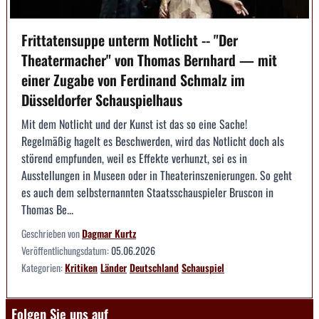
Frittatensuppe unterm Notlicht -- "Der
Theatermacher" von Thomas Bernhard — mit
einer Zugabe von Ferdinand Schmalz im
Düsseldorfer Schauspielhaus
Mit dem Notlicht und der Kunst ist das so eine Sache!
Regelmäßig hagelt es Beschwerden, wird das Notlicht doch als
störend empfunden, weil es Effekte verhunzt, sei es in
Ausstellungen in Museen oder in Theaterinszenierungen. So geht
es auch dem selbsternannten Staatsschauspieler Bruscon in
Thomas Be...
Geschrieben von
Dagmar Kurtz
Veröffentlichungsdatum:
05.06.2026
Kategorien:
Kritiken
Länder
Deutschland
Schauspiel
Folgen Sie uns auf