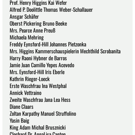
Prof. Henry Higgins Kai Wefer
Alfred P. Doolittle Thomas Weber-Schallauer
Ansgar Schäfer
Oberst Pickering Bruno Beeke
Mrs. Pearce Anne Preuß
Michaela Mehring
Freddy Eynsford-Hill Johannes Pietzonka
Mrs. Higgins Kammerschauspielerin Mechthild Scrobanita
Harry Raoni Hybner de Barros
Jamie Juan Camillo Yepes Acevedo
Mrs. Eynsford-Hill Iris Eberle
Kathrin Rieger-Loeck
Erste Waschfrau Ina Westphal
Annick Vettraino
Zweite Waschfrau Jana Lea Hess
Diane Claars
Zoltan Karpathy Manuel Struffolino
Yasin Baig
King Adam Michal Brusznicki
Clochard Dr. AnnaLisa Canton