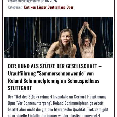
Veröffentlichungsdatum:
08.06.2026
Kategorien:
Kritiken
Länder
Deutschland
Oper
DER HUND ALS STÜTZE DER GESELLSCHAFT --
Uraufführung "Sommersonnenwende" von
Roland Schimmelpfennig im Schauspielhaus
STUTTGART
Der Titel des Stücks erinnert irgendwie an Gerhard Hauptmanns
Opus "Vor Sonnenuntergang". Roland Schimmelpfennigs Arbeit
besitzt aber nicht die gleiche literarische Qualität. Trotzdem gibt
es originelle Einfälle, die immer wieder plastisch umgesetzt