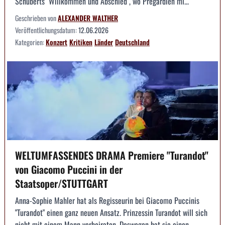
Schuberts "Willkommen und Abschied", wo Pregardien mi...
Geschrieben von
ALEXANDER WALTHER
Veröffentlichungsdatum:
12.06.2026
Kategorien:
Konzert
Kritiken
Länder
Deutschland
WELTUMFASSENDES DRAMA Premiere "Turandot"
von Giacomo Puccini in der
Staatsoper/STUTTGART
Anna-Sophie Mahler hat als Regisseurin bei Giacomo Puccinis
"Turandot" einen ganz neuen Ansatz. Prinzessin Turandot will sich
nicht mit einem Mann verheiraten. Deswegen hat sie einen