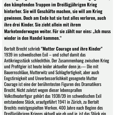
den kämpfenden Truppen im Dreißigjährigen Krieg
hinterher. Sie will Geschäfte machen, sie will am Krieg
gewinnen. Doch am Ende hat sie fast alles verloren, auch
ihre drei Kinder. Sie zieht allein mit ihrem
Marketenderwagen weiter. Für sie zählt nur eins: „Ich muss
wieder in den Handel kommen.“
Bertolt Brecht schrieb
"Mutter Courage und ihre Kinder"
1939 im schwedischen Exil – und schuf damit das
Antikriegsstück schlechthin. Der Zusammenhang zwischen Krieg
und Profitgier ist heute leider aktueller denn je.
---
Die mit
Bauernschläue, Mutterwitz und Schlagfertigkeit, aber auch
Engstirnigkeit und Unverbesserlichkeit gesegnete Mutter
Courage ist eine der berühmtesten Figuren des Dramatikers
Brecht. Nicht zuletzt wegen dieser lebensprallen
Volkstheaterfigur gehört das 1938/39 im schwedischen Exil
entstandene Stück, uraufgeführt 1941 in Zürich, zu Bertolt
Brechts meistgespielten Werken. 400 Jahre nach Beginn des
Dreißigjährigen Krieges aktuell wie eh und je, ist das Stück ein