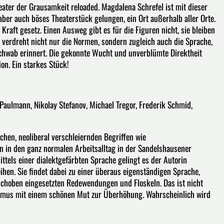
eater der Grausamkeit reloaded. Magdalena Schrefel ist mit dieser
 aber auch böses Theaterstück gelungen, ein Ort außerhalb aller Orte.
raft gesetz. Einen Ausweg gibt es für die Figuren nicht, sie bleiben
l verdreht nicht nur die Normen, sondern zugleich auch die Sprache,
Schwab erinnert. Die gekonnte Wucht und unverblümte Direktheit
ion. Ein starkes Stück!
 Paulmann, Nikolay Stefanov, Michael Tregor, Frederik Schmid,
chen, neoliberal verschleiernden Begriffen wie
en in den ganz normalen Arbeitsalltag in der Sandelshausener
ttels einer dialektgefärbten Sprache gelingt es der Autorin
en. Sie findet dabei zu einer überaus eigenständigen Sprache,
schoben eingesetzten Redewendungen und Floskeln. Das ist nicht
lismus mit einem schönen Mut zur Überhöhung. Wahrscheinlich wird