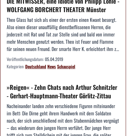
DIE MITWISSER, eine Idiotie von Philipp Löhle -
WOLFGANG BORCHERT THEATER Münster
Theo Glass hat sich als einer der ersten einen Kwant besorgt.
Also einen dieser unauffällig dienstbeflissenen Herren, die
jederzeit mit Rat und Tat zur Stelle sind und bald von immer
mehr Menschen genutzt werden. Theo ist Feuer und Flamme
für seinen neuen Freund. Der smarte Herr K. erleichtert ihm z...
Veröffentlichungsdatum:
05.04.2019
Kategorien:
Deutschland
News
Schauspiel
»Reigen« - Zehn Chats nach Arthur Schnitzler
- Gerhart-Hauptmann-Theater Görlitz-Zittau
Nacheinander landen zehn verschiedene Figuren miteinander
im Bett: Die Dirne geht ihrem Handwerk mit dem Soldaten
nach, der sich anschließend mit dem Stubenmädchen vergnügt
– das wiederum den jungen Herrn verführt. Der junge Herr
trifft sich zum Stelldichein mit der jungen Frau, die später