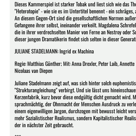
Dieses Kammerspiel ist starker Tobak und liest sich wie das Th
"Heterotopie" - wie sie es im Untertitel benennt - ein schräges,
An diesem Gegen-Ort sind die gesellschaftlichen Normen außer K
Gefangene ihrer selbst, ineinander verkeilt. Magdalena Schrefe
die in ihrer verdrechselten Manier von Ferne an Nestroy oder 
dieser jungen Dramatikerin findet sich selten in dieser Generat
JULIANE STADELMANN: Ingrid ex Machina
Regie: Matthias Günther; Mit: Anna Drexler, Peter Laib, Annette
Nicolaas van Diepen
Juliane Stadelmann zeigt auf, was sich hinter solch euphemistis
"Strukturangleichung" verbirgt. Und sie lässt uns hineinschau
Kerzenfabrik, kurz bevor diese endgültig dicht gemacht wird. Mi
sprachmächtig, der Ohnmacht der Menschen Ausdruck zu verleih
einem eigenwilligen Jargon, durchzogen mit bewusst leicht ver
mehr Sozialistischer Realismus, sondern Kapitalistischer Rea
der in nächster Zeit gebraucht.