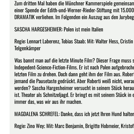
Zum dritten Mal haben die Münchner Kammerspiele gemeinsam
einer Spende der Edith-und-Werner-Rieder-Stiftung mit 15
DRAMATIK verliehen. Im Folgenden ein Auszug aus den Jurybe
SASCHA HARGESHEIMER: Polen ist mein Italien
Regie: Lennart Laberenz, Tobias Staab; Mit: Walter Hess, Crist
Telgenkämper
Was bannt man auf die letzte Minute Film? Dieser Frage muss s
Indepedent-Science-Fiction-Films. Er ist nach Polen aufgebroch
letzten Film zu drehen. Doch dann geht ihm der Film aus. Robert
jemand die Pausetaste gedrückt. Aber Roberti weiß nicht, worauf
werden? Sascha Hargesheimer versucht in seinem Stück herausz
ist. Theater als Schnitzeljagd. Er bringt es mit seinem Stück in
immer das, was wir aus ihr machen.
MAGDALENA SCHREFEL: Danke, dass ich jetzt Ihren Hund halten
Regie: Zino Wey; Mit: Marc Benjamin, Brigitte Hobmeier, Krist