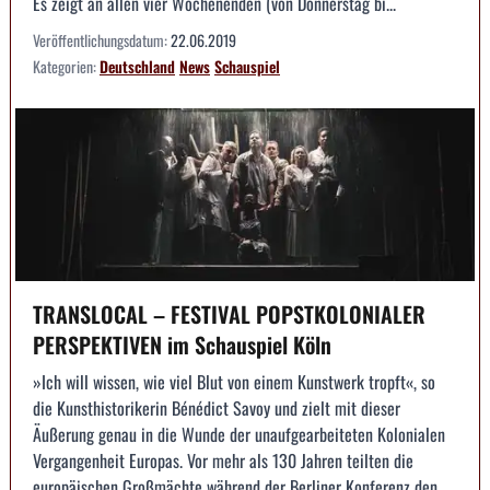
Es zeigt an allen vier Wochenenden (von Donnerstag bi...
Veröffentlichungsdatum:
22.06.2019
Kategorien:
Deutschland
News
Schauspiel
TRANSLOCAL – FESTIVAL POPSTKOLONIALER
PERSPEKTIVEN im Schauspiel Köln
»Ich will wissen, wie viel Blut von einem Kunstwerk tropft«, so
die Kunsthistorikerin Bénédict Savoy und zielt mit dieser
Äußerung genau in die Wunde der unaufgearbeiteten Kolonialen
Vergangenheit Europas. Vor mehr als 130 Jahren teilten die
europäischen Großmächte während der Berliner Konferenz den...