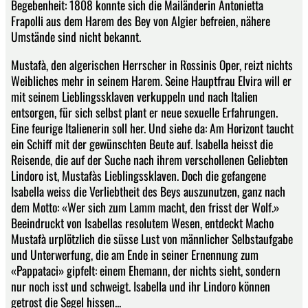
Begebenheit: 1808 konnte sich die Mailänderin Antonietta
Frapolli aus dem Harem des Bey von Algier befreien, nähere
Umstände sind nicht bekannt.
Mustafà, den algerischen Herrscher in Rossinis Oper, reizt nichts
Weibliches mehr in seinem Harem. Seine Hauptfrau Elvira will er
mit seinem Lieblingssklaven verkuppeln und nach Italien
entsorgen, für sich selbst plant er neue sexuelle Erfahrungen.
Eine feurige Italienerin soll her. Und siehe da: Am Horizont taucht
ein Schiff mit der gewünschten Beute auf. Isabella heisst die
Reisende, die auf der Suche nach ihrem verschollenen Geliebten
Lindoro ist, Mustafàs Lieblingssklaven. Doch die gefangene
Isabella weiss die Verliebtheit des Beys auszunutzen, ganz nach
dem Motto: «Wer sich zum Lamm macht, den frisst der Wolf.»
Beeindruckt von Isabellas resolutem Wesen, entdeckt Macho
Mustafà urplötzlich die süsse Lust von männlicher Selbstaufgabe
und Unterwerfung, die am Ende in seiner Ernennung zum
«Pappataci» gipfelt: einem Ehemann, der nichts sieht, sondern
nur noch isst und schweigt. Isabella und ihr Lindoro können
getrost die Segel hissen...