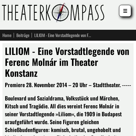
☰
Home
Beiträge
LILIOM - Eine Vorstadtlegende von Ferenc Molnár im Theater Konstanz
LILIOM - Eine Vorstadtlegende von
Ferenc Molnár im Theater
Konstanz
Premiere 28. November 2014 – 20 Uhr – Stadttheater. -----
Boulevard und Sozialdrama, Volksstück und Märchen,
Kitsch und Tragödie. All dies vereint Ferenc Molnár in
seiner Vorstadtlegende »Liliom«, die 1909 in Budapest
uraufgeführt wurde. Seine Figuren gleichen
Schießbudenfiguren: komisch, brutal, ungehobelt und