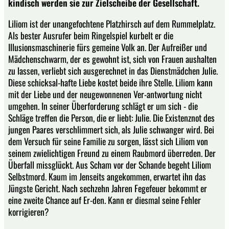
kindisch werden sie zur Zielscheibe der Gesellschaft.
Liliom ist der unangefochtene Platzhirsch auf dem Rummelplatz.
Als bester Ausrufer beim Ringelspiel kurbelt er die
Illusionsmaschinerie fürs gemeine Volk an. Der Aufreißer und
Mädchenschwarm, der es gewohnt ist, sich von Frauen aushalten
zu lassen, verliebt sich ausgerechnet in das Dienstmädchen Julie.
Diese schicksal-hafte Liebe kostet beide ihre Stelle. Liliom kann
mit der Liebe und der neugewonnenen Ver-antwortung nicht
umgehen. In seiner Überforderung schlägt er um sich - die
Schläge treffen die Person, die er liebt: Julie. Die Existenznot des
jungen Paares verschlimmert sich, als Julie schwanger wird. Bei
dem Versuch für seine Familie zu sorgen, lässt sich Liliom von
seinem zwielichtigen Freund zu einem Raubmord überreden. Der
Überfall missglückt. Aus Scham vor der Schande begeht Liliom
Selbstmord. Kaum im Jenseits angekommen, erwartet ihn das
Jüngste Gericht. Nach sechzehn Jahren Fegefeuer bekommt er
eine zweite Chance auf Er-den. Kann er diesmal seine Fehler
korrigieren?