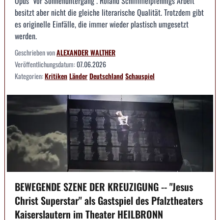
Opus "Vor Sonnenuntergang". Roland Schimmelpfennigs Arbeit
besitzt aber nicht die gleiche literarische Qualität. Trotzdem gibt
es originelle Einfälle, die immer wieder plastisch umgesetzt
werden.
Geschrieben von
ALEXANDER WALTHER
Veröffentlichungsdatum:
07.06.2026
Kategorien:
Kritiken
Länder
Deutschland
Schauspiel
BEWEGENDE SZENE DER KREUZIGUNG -- "Jesus
Christ Superstar" als Gastspiel des Pfalztheaters
Kaiserslautern im Theater HEILBRONN