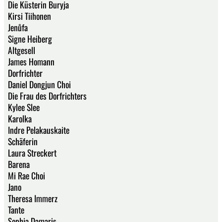
Die Küsterin Buryja
Kirsi Tiihonen
Jenůfa
Signe Heiberg
Altgesell
James Homann
Dorfrichter
Daniel Dongjun Choi
Die Frau des Dorfrichters
Kylee Slee
Karolka
Indre Pelakauskaite
Schäferin
Laura Streckert
Barena
Mi Rae Choi
Jano
Theresa Immerz
Tante
Sophia Damaris