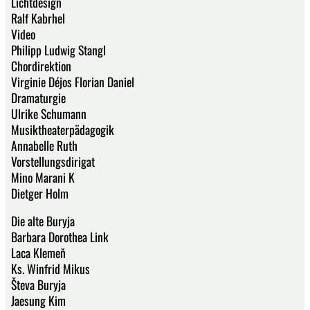
Lichtdesign
Ralf Kabrhel
Video
Philipp Ludwig Stangl
Chordirektion
Virginie Déjos Florian Daniel
Dramaturgie
Ulrike Schumann
Musiktheaterpädagogik
Annabelle Ruth
Vorstellungsdirigat
Mino Marani K
Dietger Holm
Die alte Buryja
Barbara Dorothea Link
Laca Klemeň
Ks. Winfrid Mikus
Števa Buryja
Jaesung Kim