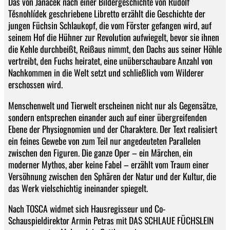
Das von Janáček nach einer Bildergeschichte von Rudolf
Těsnohlídek geschriebene Libretto erzählt die Geschichte der
jungen Füchsin Schlaukopf, die vom Förster gefangen wird, auf
seinem Hof die Hühner zur Revolution aufwiegelt, bevor sie ihnen
die Kehle durchbeißt, Reißaus nimmt, den Dachs aus seiner Höhle
vertreibt, den Fuchs heiratet, eine unüberschaubare Anzahl von
Nachkommen in die Welt setzt und schließlich vom Wilderer
erschossen wird.
Menschenwelt und Tierwelt erscheinen nicht nur als Gegensätze,
sondern entsprechen einander auch auf einer übergreifenden
Ebene der Physiognomien und der Charaktere. Der Text realisiert
ein feines Gewebe von zum Teil nur angedeuteten Parallelen
zwischen den Figuren. Die ganze Oper – ein Märchen, ein
moderner Mythos, aber keine Fabel – erzählt vom Traum einer
Versöhnung zwischen den Sphären der Natur und der Kultur, die
das Werk vielschichtig ineinander spiegelt.
Nach TOSCA widmet sich Hausregisseur und Co-
Schauspieldirektor Armin Petras mit DAS SCHLAUE FÜCHSLEIN