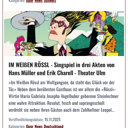
Kategorien:
Oper
News
Schweiz
IM WEIßEN RÖSSL - Singspiel in drei Akten von
Hans Müller und Erik Charell - Theater Ulm
»Im Weißen Rössl am Wolfgangsee, da steht das Glück vor der
Tür.« Neben dem berühmten Gasthaus ist vor allem die »Rössl«-
Wirtin Maria Gabriela Josepha Vogelhuber geborene Steinlechner
eine wahre Attraktion. Resolut, fesch und soprangeschult
verdreht sie neben ihren Gästen auch dem Zahlkellner Leopol...
Veröffentlichungsdatum:
15.11.2025
Kategorien:
Oper
News
Deutschland