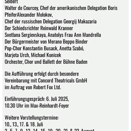
Seibert
Walter de Courcey, Chef der amerikanischen Delegation Boris
PfeiferAlexander Molokov,
Chef der russischen Delegation Georgij Makazaria
Der Schiedsrichter Reinwald Kranner
Svetlana Sergievskaya, Anatolys Frau Ann Mandrella
Der Bürgermeister von Merano Beppo Binder
Pop-Chor Konstantin Busack, Anetta Szabó,
Marjeta Urch, Michael Konicek
Orchester, Chor und Ballett der Bühne Baden
Die Aufführung erfolgt durch besondere
Vereinbarung mit Concord Theatricals GmbH
im Auftrag von Robert Fox Ltd.
Einführungsgespräch: 6. Juli 2025,
10.30 Uhr im Max-Reinhardt-Foyer
Weitere Vorstellungstermine:
10., 13., 17. & 18. Juli
2., 5., 7., 9., 12., 14., 15., 19., 20., 21. & 22. August