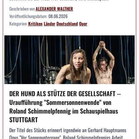
Geschrieben von
ALEXANDER WALTHER
Veröffentlichungsdatum:
08.06.2026
Kategorien:
Kritiken
Länder
Deutschland
Oper
DER HUND ALS STÜTZE DER GESELLSCHAFT --
Uraufführung "Sommersonnenwende" von
Roland Schimmelpfennig im Schauspielhaus
STUTTGART
Der Titel des Stücks erinnert irgendwie an Gerhard Hauptmanns
Opus "Vor Sonnenuntergang". Roland Schimmelpfennigs Arbeit