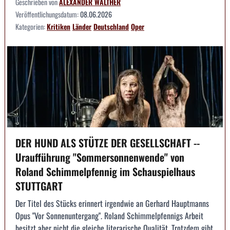
Geschrieben von
ALEXANDER WALTHER
Veröffentlichungsdatum:
08.06.2026
Kategorien:
Kritiken
Länder
Deutschland
Oper
DER HUND ALS STÜTZE DER GESELLSCHAFT --
Uraufführung "Sommersonnenwende" von
Roland Schimmelpfennig im Schauspielhaus
STUTTGART
Der Titel des Stücks erinnert irgendwie an Gerhard Hauptmanns
Opus "Vor Sonnenuntergang". Roland Schimmelpfennigs Arbeit
besitzt aber nicht die gleiche literarische Qualität. Trotzdem gibt