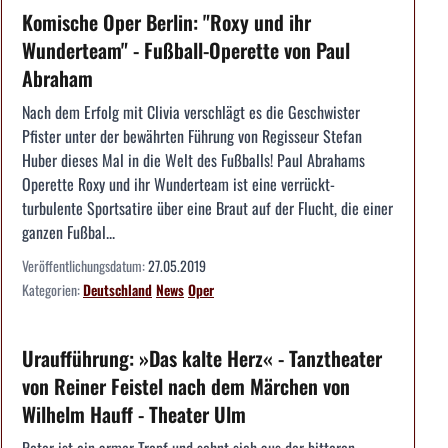
Komische Oper Berlin: "Roxy und ihr
Wunderteam" - Fußball-Operette von Paul
Abraham
Nach dem Erfolg mit Clivia verschlägt es die Geschwister
Pfister unter der bewährten Führung von Regisseur Stefan
Huber dieses Mal in die Welt des Fußballs! Paul Abrahams
Operette Roxy und ihr Wunderteam ist eine verrückt-
turbulente Sportsatire über eine Braut auf der Flucht, die einer
ganzen Fußbal...
Veröffentlichungsdatum:
27.05.2019
Kategorien:
Deutschland
News
Oper
Uraufführung: »Das kalte Herz« - Tanztheater
von Reiner Feistel nach dem Märchen von
Wilhelm Hauff - Theater Ulm
Peter ist ein armer Tropf und sehnt sich aus der bitteren