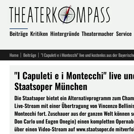
Beiträge
Kritiken
Hintergründe
Theatermacher
Service
Home
Beiträge
"I Capuleti e i Montecchi" live und kostenlos aus der Bayeris
"I Capuleti e i Montecchi" live u
Staatsoper München
Die Staatsoper bietet ein Alternativprogramm zum Champ
Live-Stream mit einer Übertragung von Vincenzo Bellinis
Montecchi fort. Zuschauer aus der ganzen Welt können som
Don Carlo und Eugen Onegin) einen kompletten Opernaben
über einen Video-Stream auf www.staatsoper.de mitverfol