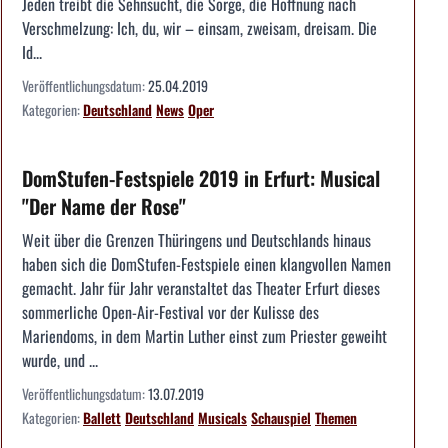
Jeden treibt die Sehnsucht, die Sorge, die Hoffnung nach
Verschmelzung: Ich, du, wir – einsam, zweisam, dreisam. Die
Id...
Veröffentlichungsdatum:
25.04.2019
Kategorien:
Deutschland
News
Oper
DomStufen-Festspiele 2019 in Erfurt: Musical
"Der Name der Rose"
Weit über die Grenzen Thüringens und Deutschlands hinaus
haben sich die DomStufen-Festspiele einen klangvollen Namen
gemacht. Jahr für Jahr veranstaltet das Theater Erfurt dieses
sommerliche Open-Air-Festival vor der Kulisse des
Mariendoms, in dem Martin Luther einst zum Priester geweiht
wurde, und ...
Veröffentlichungsdatum:
13.07.2019
Kategorien:
Ballett
Deutschland
Musicals
Schauspiel
Themen