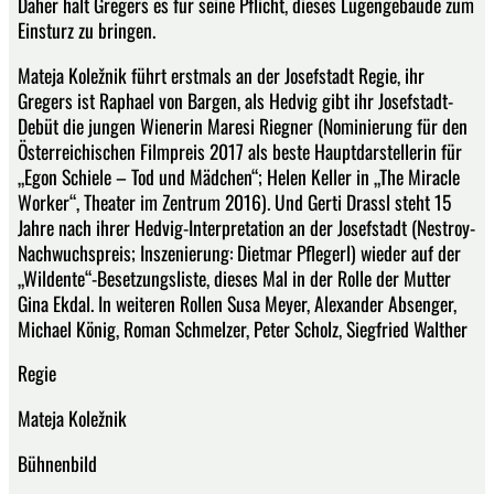
Daher hält Gregers es für seine Pflicht, dieses Lügengebäude zum
Einsturz zu bringen.
Mateja Koležnik führt erstmals an der Josefstadt Regie, ihr
Gregers ist Raphael von Bargen, als Hedvig gibt ihr Josefstadt-
Debüt die jungen Wienerin Maresi Riegner (Nominierung für den
Österreichischen Filmpreis 2017 als beste Hauptdarstellerin für
„Egon Schiele – Tod und Mädchen“; Helen Keller in „The Miracle
Worker“, Theater im Zentrum 2016). Und Gerti Drassl steht 15
Jahre nach ihrer Hedvig-Interpretation an der Josefstadt (Nestroy-
Nachwuchspreis; Inszenierung: Dietmar Pflegerl) wieder auf der
„Wildente“-Besetzungsliste, dieses Mal in der Rolle der Mutter
Gina Ekdal. In weiteren Rollen Susa Meyer, Alexander Absenger,
Michael König, Roman Schmelzer, Peter Scholz, Siegfried Walther
Regie
Mateja Koležnik
Bühnenbild