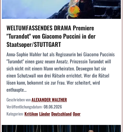
WELTUMFASSENDES DRAMA Premiere
"Turandot" von Giacomo Puccini in der
Staatsoper/STUTTGART
Anna-Sophie Mahler hat als Regisseurin bei Giacomo Puccinis
"Turandot" einen ganz neuen Ansatz. Prinzessin Turandot will
sich nicht mit einem Mann verheiraten. Deswegen hat sie
einen Schutzwall von drei Rätseln errichtet. Wer die Rätsel
lösen kann, bekommt sie zur Frau. Wer scheitert, wird
enthaupte...
Geschrieben von
ALEXANDER WALTHER
Veröffentlichungsdatum:
08.06.2026
Kategorien:
Kritiken
Länder
Deutschland
Oper