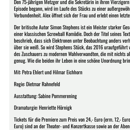
Den 75-jährigen Metzger und die Sekretärin in ihren Vierziger
Episode begann, wird im Laufe des Stücks zu einer außergewöhn
Verbundenheit. Alex öffnet sich der Frau und erlebt einen letzte
Der britische Autor Simon Stephens ist ein Meister starker Ge
einer klassischen Screwball Komödie. Doch der Titel seines Te
beschrieb, dass sich Elektronen unter Beobachtung anders ver
über sie weiß. So wird Stephens Stück, das 2016 uraufgeführt
des Zuschauers zu modernen Wahlverwandten, die mit nichts a
genug. Wie die beiden ihr Leben in eine schöne Unordnung brin
Mit: Petra Ehlert und Hilmar Eichhorn
Regie: Dietmar Rahnefeld
Ausstattung: Sabine Pommerening
Dramaturgie: Henriette Hörnigk
Tickets für die Premiere zum Preis von 24,- Euro (erm. 12,- Euro
Euro) sind an der Theater- und Konzertkasse sowie an der Aben