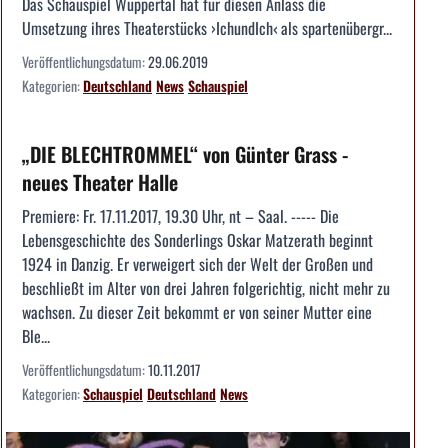
Das Schauspiel Wuppertal hat für diesen Anlass die
Umsetzung ihres Theaterstücks ›IchundIch‹ als spartenübergr...
Veröffentlichungsdatum:
29.06.2019
Kategorien:
Deutschland
News
Schauspiel
„DIE BLECHTROMMEL“ von Günter Grass -
neues Theater Halle
Premiere: Fr. 17.11.2017, 19.30 Uhr, nt – Saal. ----- Die
Lebensgeschichte des Sonderlings Oskar Matzerath beginnt
1924 in Danzig. Er verweigert sich der Welt der Großen und
beschließt im Alter von drei Jahren folgerichtig, nicht mehr zu
wachsen. Zu dieser Zeit bekommt er von seiner Mutter eine
Ble...
Veröffentlichungsdatum:
10.11.2017
Kategorien:
Schauspiel
Deutschland
News