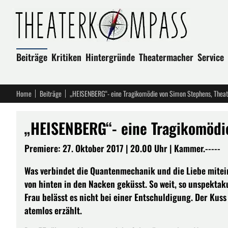
Beiträge
Kritiken
Hintergründe
Theatermacher
Service
Home
Beiträge
„HEISENBERG“- eine Tragikomödie von Simon Stephens, Theat
„HEISENBERG“- eine Tragikomödie
Premiere: 27. Oktober 2017 | 20.00 Uhr | Kammer.-----
Was verbindet die Quantenmechanik und die Liebe mitei
von hinten in den Nacken geküsst. So weit, so unspektak
Frau belässt es nicht bei einer Entschuldigung. Der Kuss
atemlos erzählt.