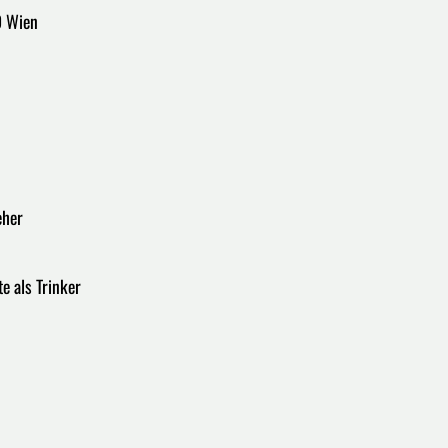
0 Wien
eher
e als Trinker