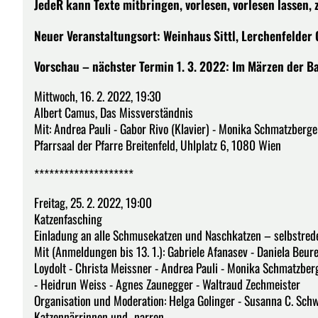
JedeR kann Texte mitbringen, vorlesen, vorlesen lassen, 
Neuer Veranstaltungsort: Weinhaus Sittl, Lerchenfelder 
Vorschau – nächster Termin 1. 3. 2022: Im Märzen der B
Mittwoch, 16. 2. 2022, 19:30
Albert Camus, Das Missverständnis
Mit: Andrea Pauli - Gabor Rivo (Klavier) - Monika Schmatzberg
Pfarrsaal der Pfarre Breitenfeld, Uhlplatz 6, 1080 Wien
********************
Freitag, 25. 2. 2022, 19:00
Katzenfasching
Einladung an alle Schmusekatzen und Naschkatzen – selbstred
Mit (Anmeldungen bis 13. 1.): Gabriele Afanasev - Daniela Beur
Loydolt - Christa Meissner - Andrea Pauli - Monika Schmatzbe
- Heidrun Weiss - Agnes Zaunegger - Waltraud Zechmeister
Organisation und Moderation: Helga Golinger - Susanna C. Sch
Katzennärrinnen und -narren