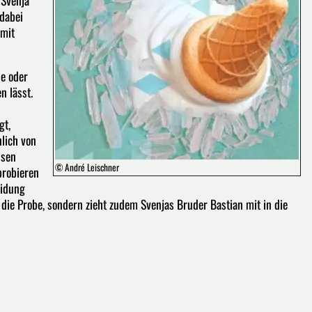
 dabei
 mit
ne oder
n lässt.
gt,
nlich von
ssen
© André Leischner
probieren
eidung
f die Probe, sondern zieht zudem Svenjas Bruder Bastian mit in die