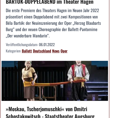
BARTÓK-DOPPELABEND im Theater Hagen
Die erste Premiere des Theaters Hagen im Neuen Jahr 2022
präsentiert einen Doppelabend mit zwei Kompositionen von
Béla Bartók: der Neuinszenierung der Oper „Herzog Blaubarts
Burg“ und der neuen Choreographie der Ballett-Pantomime
„Der wunderbare Mandarin“.
Veröffentlichungsdatum:
06.01.2022
Kategorien:
Ballett
Deutschland
News
Oper
»Moskau, Tscherjomuschki« von Dmitri
Schostakowitsch - Staatstheater Augsburg