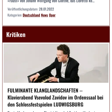
»Faust« von Johann Wolfgang von Goethe, das Libretto ko...
Veröffentlichungsdatum:
28.01.2022
Kategorien:
Deutschland
News
Oper
Kritiken
FULMINANTE KLANGLANDSCHAFTEN --
Klavierabend Vsevolod Zavidov im Ordenssaal bei
den Schlossfestspielen LUDWIGSBURG