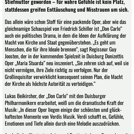
Stiefmutter geworden – für wahre Gefühle ist kein Platz,
stattdessen greifen Enttäuschung und Misstrauen um sich.
Das allein wäre schon Stoff für eine packende Oper, aber wie das
gleichnamige Schauspiel von Friedrich Schiller ist „Don Carlo“
auch ein politisches Drama, in dem die Ideen der Aufklärung der
Macht von Kirche und Staat gegenüberstehen. „Es geht um
Menschen, die für ihre Ideale brennen“, sagt Regisseur Guy
Joosten, der in der kommen­den Spielzeit in Duisburg Donizettis
Oper „Maria Stuarda“ neu inszeniert. „Sie zehren sich auf, weil sie
nicht vermögen, ihre Ziele richtig zu verfolgen. Nur der
Großinquisitor verwirklicht konsequent seinen Plan, die Macht
der Kirche als höchste Autorität zu verteidigen.“
Lukas Beikircher, der „Don Carlo“ mit den Duisburger
Philharmonikern erarbeitet, weiß um die dramatische Kraft der
Musik: „In dieser Oper liegen einige der schönsten und glück­
haftesten Momente von Verdis Musik. Verdi schafft es, Gefühle,
Emotionen und Tiefe allein durch eine Melodie auszudrücken.