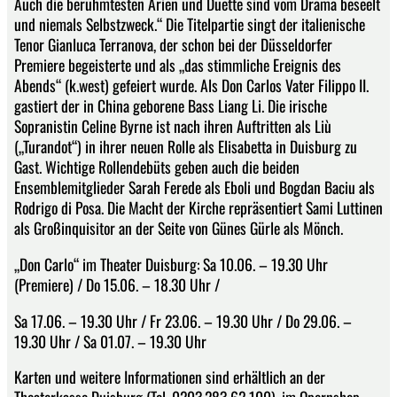
Auch die berühmtesten Arien und Duette sind vom Drama beseelt
und niemals Selbst­zweck.“ Die Titelpartie singt der italienische
Tenor Gianluca Terranova, der schon bei der Düsseldorfer
Premiere begeisterte und als „das stimmliche Ereignis des
Abends“ (k.west) gefeiert wurde. Als Don Carlos Vater Filippo II.
gastiert der in China geborene Bass Liang Li. Die irische
Sopranistin Celine Byrne ist nach ihren Auftritten als Liù
(„Turandot“) in ihrer neuen Rolle als Elisabetta in Duisburg zu
Gast. Wichtige Rollendebüts geben auch die beiden
Ensemblemitglieder Sarah Ferede als Eboli und Bogdan Baciu als
Rodrigo di Posa. Die Macht der Kirche repräsentiert Sami Luttinen
als Großinquisitor an der Seite von Günes Gürle als Mönch.
„Don Carlo“ im Theater Duisburg: Sa 10.06. – 19.30 Uhr
(Premiere) / Do 15.06. – 18.30 Uhr /
Sa 17.06. – 19.30 Uhr / Fr 23.06. – 19.30 Uhr / Do 29.06. –
19.30 Uhr / Sa 01.07. – 19.30 Uhr
Karten und weitere Informationen sind erhältlich an der