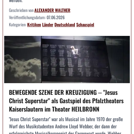
werden.
Geschrieben von
ALEXANDER WALTHER
Veröffentlichungsdatum:
07.06.2026
Kategorien:
Kritiken
Länder
Deutschland
Schauspiel
BEWEGENDE SZENE DER KREUZIGUNG -- "Jesus
Christ Superstar" als Gastspiel des Pfalztheaters
Kaiserslautern im Theater HEILBRONN
"Jesus Christ Superstar" war als Musical im Jahre 1970 der große
Wurf des Musikstudenten Andrew Lloyd Webber, der dann der
erfolgreichste Musicalkomponist der Gegenwart wurde. Webber