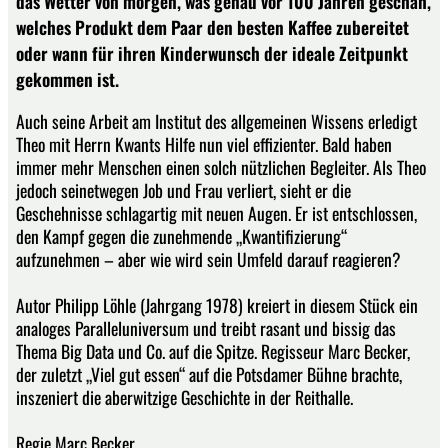
das Wetter von morgen, was genau vor 100 Jahren geschah,
welches Produkt dem Paar den besten Kaffee zubereitet
oder wann für ihren Kinderwunsch der ideale Zeitpunkt
gekommen ist.
Auch seine Arbeit am Institut des allgemeinen Wissens erledigt
Theo mit Herrn Kwants Hilfe nun viel effizienter. Bald haben
immer mehr Menschen einen solch nützlichen Begleiter. Als Theo
jedoch seinetwegen Job und Frau verliert, sieht er die
Geschehnisse schlagartig mit neuen Augen. Er ist entschlossen,
den Kampf gegen die zunehmende „Kwantifizierung“
aufzunehmen – aber wie wird sein Umfeld darauf reagieren?
Autor Philipp Löhle (Jahrgang 1978) kreiert in diesem Stück ein
analoges Paralleluniversum und treibt rasant und bissig das
Thema Big Data und Co. auf die Spitze. Regisseur Marc Becker,
der zuletzt „Viel gut essen“ auf die Potsdamer Bühne brachte,
inszeniert die aberwitzige Geschichte in der Reithalle.
Regie Marc Becker