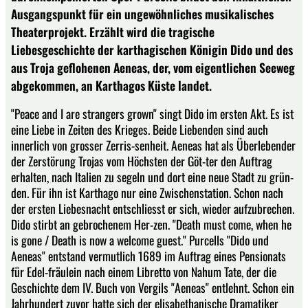
Ausgangspunkt für ein ungewöhnliches musikalisches
Theaterprojekt. Erzählt wird die tragische
Liebesgeschichte der karthagischen Königin Dido und des
aus Troja geflohenen Aeneas, der, vom eigentlichen Seeweg
abgekommen, an Karthagos Küste landet.
"Peace and I are strangers grown" singt Dido im ersten Akt. Es ist
eine Liebe in Zeiten des Krieges. Beide Liebenden sind auch
innerlich von grosser Zerris-senheit. Aeneas hat als Überlebender
der Zerstörung Trojas vom Höchsten der Göt-ter den Auftrag
erhalten, nach Italien zu segeln und dort eine neue Stadt zu grün-
den. Für ihn ist Karthago nur eine Zwischenstation. Schon nach
der ersten Liebesnacht entschliesst er sich, wieder aufzubrechen.
Dido stirbt an gebrochenem Her-zen. "Death must come, when he
is gone / Death is now a welcome guest." Purcells "Dido und
Aeneas" entstand vermutlich 1689 im Auftrag eines Pensionats
für Edel-fräulein nach einem Libretto von Nahum Tate, der die
Geschichte dem IV. Buch von Vergils "Aeneas" entlehnt. Schon ein
Jahrhundert zuvor hatte sich der elisabethanische Dramatiker