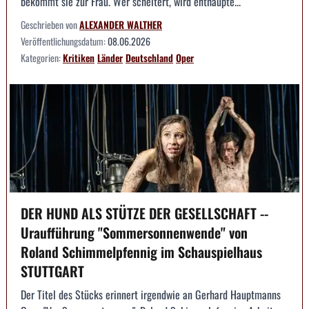
bekommt sie zur Frau. Wer scheitert, wird enthaupte...
Geschrieben von
ALEXANDER WALTHER
Veröffentlichungsdatum:
08.06.2026
Kategorien:
Kritiken
Länder
Deutschland
Oper
DER HUND ALS STÜTZE DER GESELLSCHAFT --
Uraufführung "Sommersonnenwende" von
Roland Schimmelpfennig im Schauspielhaus
STUTTGART
Der Titel des Stücks erinnert irgendwie an Gerhard Hauptmanns