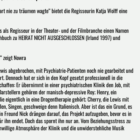
t nie zu träumen wagte“ bietet die Regisseurin Katja Wolff eine
its als Regisseur in der Theater- und der Filmbranche einen Namen
Drehbuch zu HEIRAT NICHT AUSGESCHLOSSEN (Irland 1997) und
“ zeigt Nowra
ewis abgebrochen, mit Psychiatrie-Patienten noch nie gearbeitet und
t. Dennoch hat er sich in den Kopf gesetzt professionell in die
haffen: Er übernimmt in einer psychiatrischen Klinik den Job, mit
 Darstellern gehören der manisch-depressive Roy; Henry, ein
 die eigentlich in eine Drogentherapie gehört; Cherry, die Lewis mit
n, Singen, geschweige denn Italienisch. Aber ist das ein Grund, es
n Freund Nick drängen darauf, das Projekt aufzugeben, bevor es in
ür ihn endet. Doch das spornt ihn nur an. Vom Beziehungsstress zu
enwillige Atmosphäre der Klinik und die unwiderstehliche Musik