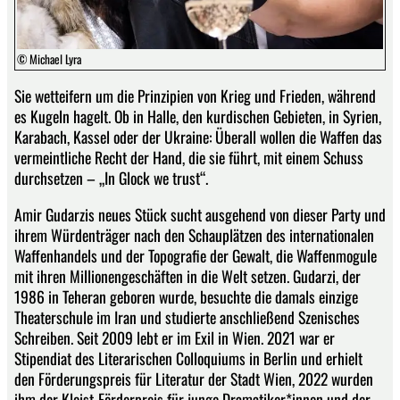
© Michael Lyra
Sie wetteifern um die Prinzipien von Krieg und Frieden, während
es Kugeln hagelt. Ob in Halle, den kurdischen Gebieten, in Syrien,
Karabach, Kassel oder der Ukraine: Überall wollen die Waffen das
vermeintliche Recht der Hand, die sie führt, mit einem Schuss
durchsetzen – „In Glock we trust“.
Amir Gudarzis neues Stück sucht ausgehend von dieser Party und
ihrem Würdenträger nach den Schauplätzen des internationalen
Waffenhandels und der Topografie der Gewalt, die Waffenmogule
mit ihren Millionengeschäften in die Welt setzen. Gudarzi, der
1986 in Teheran geboren wurde, besuchte die damals einzige
Theaterschule im Iran und studierte anschließend Szenisches
Schreiben. Seit 2009 lebt er im Exil in Wien. 2021 war er
Stipendiat des Literarischen Colloquiums in Berlin und erhielt
den Förderungspreis für Literatur der Stadt Wien, 2022 wurden
ihm der Kleist-Förderpreis für junge Dramatiker*innen und der