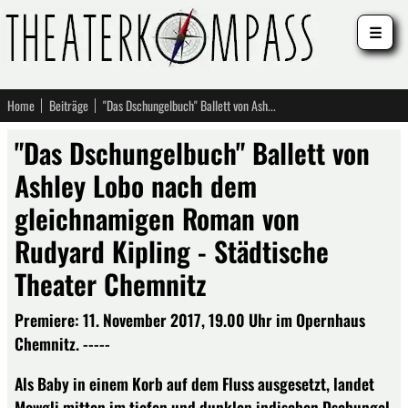
☰
Home
Beiträge
"Das Dschungelbuch" Ballett von Ashley Lobo nach dem gleichnamigen Roman von Rudyard Kipling - Städtische Theater Chemnitz
"Das Dschungelbuch" Ballett von
Ashley Lobo nach dem
gleichnamigen Roman von
Rudyard Kipling - Städtische
Theater Chemnitz
Premiere: 11. November 2017, 19.00 Uhr im Opernhaus
Chemnitz. -----
Als Baby in einem Korb auf dem Fluss ausgesetzt, landet
Mowgli mitten im tiefen und dunklen indischen Dschungel.