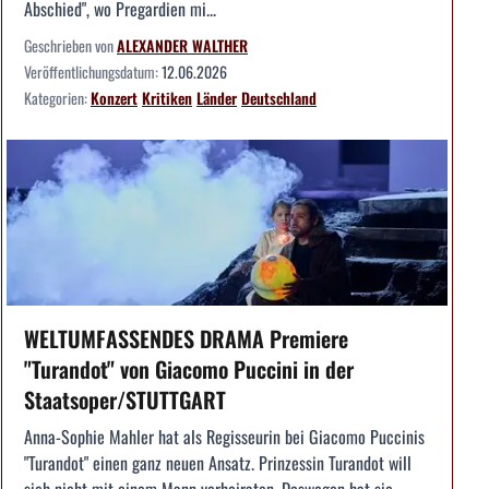
Abschied", wo Pregardien mi...
Geschrieben von
ALEXANDER WALTHER
Veröffentlichungsdatum:
12.06.2026
Kategorien:
Konzert
Kritiken
Länder
Deutschland
WELTUMFASSENDES DRAMA Premiere
"Turandot" von Giacomo Puccini in der
Staatsoper/STUTTGART
Anna-Sophie Mahler hat als Regisseurin bei Giacomo Puccinis
"Turandot" einen ganz neuen Ansatz. Prinzessin Turandot will
sich nicht mit einem Mann verheiraten. Deswegen hat sie