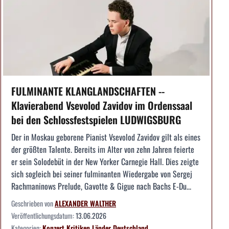
FULMINANTE KLANGLANDSCHAFTEN --
Klavierabend Vsevolod Zavidov im Ordenssaal
bei den Schlossfestspielen LUDWIGSBURG
Der in Moskau geborene Pianist Vsevolod Zavidov gilt als eines
der größten Talente. Bereits im Alter von zehn Jahren feierte
er sein Solodebüt in der New Yorker Carnegie Hall. Dies zeigte
sich sogleich bei seiner fulminanten Wiedergabe von Sergej
Rachmaninows Prelude, Gavotte & Gigue nach Bachs E-Du...
Geschrieben von
ALEXANDER WALTHER
Veröffentlichungsdatum:
13.06.2026
Kategorien:
Konzert
Kritiken
Länder
Deutschland