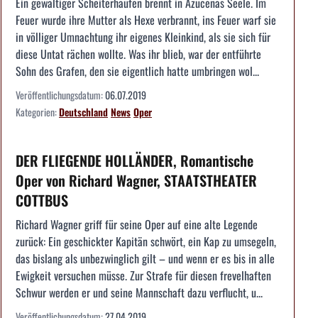
Ein gewaltiger Scheiterhaufen brennt in Azucenas Seele. Im
Feuer wurde ihre Mutter als Hexe verbrannt, ins Feuer warf sie
in völliger Umnachtung ihr eigenes Kleinkind, als sie sich für
diese Untat rächen wollte. Was ihr blieb, war der entführte
Sohn des Grafen, den sie eigentlich hatte umbringen wol...
Veröffentlichungsdatum:
06.07.2019
Kategorien:
Deutschland
News
Oper
DER FLIEGENDE HOLLÄNDER, Romantische
Oper von Richard Wagner, STAATSTHEATER
COTTBUS
Richard Wagner griff für seine Oper auf eine alte Legende
zurück: Ein geschickter Kapitän schwört, ein Kap zu umsegeln,
das bislang als unbezwinglich gilt – und wenn er es bis in alle
Ewigkeit versuchen müsse. Zur Strafe für diesen frevelhaften
Schwur werden er und seine Mannschaft dazu verflucht, u...
Veröffentlichungsdatum:
27.04.2019